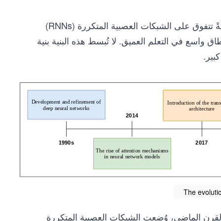
أحدثت المحولات ثورةً في مجال التعلم العميق، إذ قدمت بنيةً حديثةً تتفوق على الشبكات العصبية المتكررة (RNNs)
 كانت تُستخدم على نطاق واسع في التعلم العميق. لا تُبسط هذه البنية بنية
بير.
The evoluti
القرن الماضي، وُضعت الشبكات العصبية المتكررة