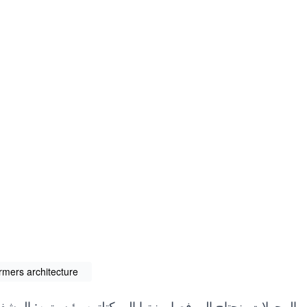
rmers architecture
 المحولات، نحتاج إلى فصل بنيتها إلى كتلتين رئيسيتين: المش