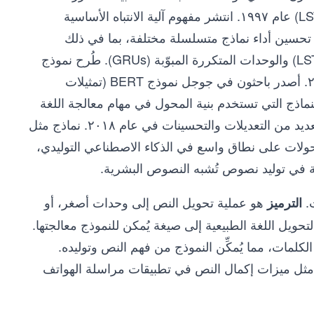
(RNNs). وبعد عامين، طُرحت شبكات الذاكرة طويلة المدى (LSTMs) عام ١٩٩٧. انتشر مفهوم آلية الانتباه الأساسية
ات العصبية حوالي عام ٢٠١٤، وساهم في تحسين أداء نماذج متسلسلة مختلفة، بما في ذلك
الشبكات العصبية المتكررة (RNNs) والشبكات طويلة المدى (LSTMs) والوحدات المتكررة المبوّبة (GRUs). طُرح نموذج
المحول في ورقة بحثية بعنوان "الانتباه هو كل ما تحتاجه" عام ٢٠١٧. أصدر باحثون في جوجل نموذج BERT (تمثيلات
ات) عام ٢٠١٨، ليصبح من أوائل النماذج التي تستخدم بنية المحول في مهام معالجة اللغة
الطبيعية (NLP). تُستخدم نماذج المحولات على نطاق واسع، مع العديد من التعديلات والتحسينات في عام ٢٠١٨. نماذج مثل
دم المحولات على نطاق واسع في الذكاء الاصطناعي التوليدي،
ت.
هو عملية تحويل النص إلى وحدات أصغر، أو
الترميز
حويل اللغة الطبيعية إلى صيغة يُمكن للنموذج معالجتها.
لكلمات، مما يُمكِّن النموذج من فهم النص وتوليده.
ًا، مثل ميزات إكمال النص في تطبيقات مراسلة الهواتف