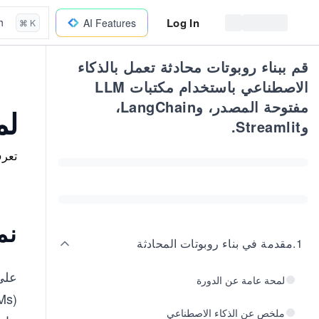
Log In
h
AI Features
⌘ K
قم ببناء روبوتات محادثة تعمل بالذكاء
الاصطناعي باستخدام مكتبات LLM
مفتوحة المصدر، وLangChain،
لم
وStreamlit.
تعرف
نم
1
.
مقدمة في بناء روبوتات المحادثة
لمحة عامة عن الدورة
ملخص عن الذكاء الاصطناعي