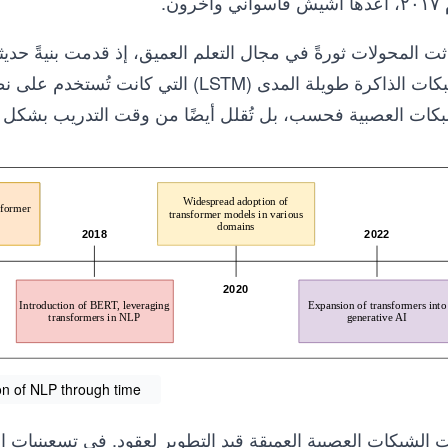
ي وآخرون.
وشبكات الذاكرة طويلة المدى (LSTM) التي
بكات العصبية فحسب، بل تُقلل أيضًا من وقت التدريب بشكل ك
on of NLP through time
 الشبكات العصبية العميقة قيد التطوير لعقود. في تسعينيات 