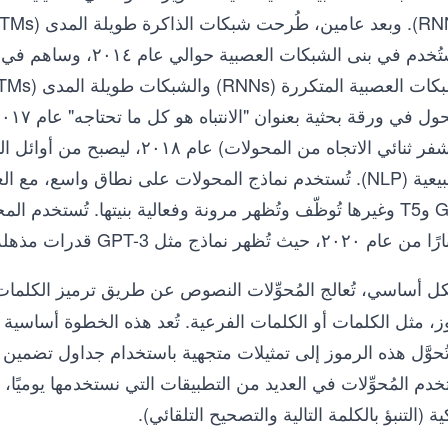
واستُخدم في بنى الشبك
المشفر ثنائي الاتجاه من المحول
GPT وT5 وغيرها تُوظّف وتُظهر مرونة وفعالية بنيتها. تُستخ
 حيث تُظهر نماذج مثل GPT-3 قدرات مذهلة في توليد نصوص تُشبه النصوص البشرية.
ل أساسي، تُعالج المُحوِّلات النصوص عن طريق ترميز الكلما
، مثل الكلمات أو الكلمات الفرعية. تُعد هذه الخطوة أساسية لت
ُحوَّل هذه الرموز إلى تمثيلات متجهية باستخدام جداول تضمين ا
خدم المُحوِّلات في العديد من التطبيقات التي نستخدمها يومي
ية (التنبؤ بالكلمة التالية والتصحيح التلقائي).