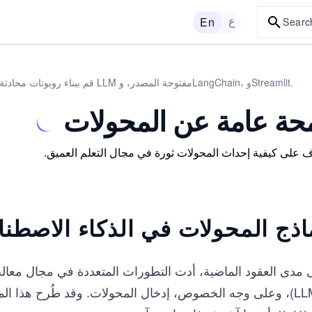
ع
En
Searc
قم ببناء روبوتات محادثة تعمل بالذكاء الاصطناعي باستخدام مكتبات LLM مفتوحة المصدر، وLangChain، وStreamlit.
حة عامة عن المحولات
 على كيفية إحداث المحولات ثورة في مجال التعلم العميق.
اذج المحولات في الذكاء الاصطنا
(LLMs)، وعلى وجه الخصوص، إدخال المحولات. وقد طُرح هذا الم