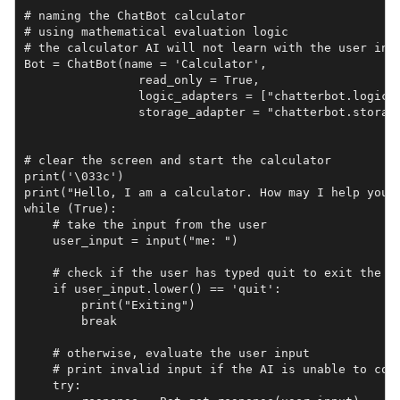
# naming the ChatBot calculator

# using mathematical evaluation logic

# the calculator AI will not learn with the user inpu
Bot = ChatBot(name = 'Calculator',

                read_only = True,                  

                logic_adapters = ["chatterbot.logic.M
                storage_adapter = "chatterbot.storage
# clear the screen and start the calculator

print('\033c')

print("Hello, I am a calculator. How may I help you?"
while (True):

    # take the input from the user

    user_input = input("me: ")

    # check if the user has typed quit to exit the pr
    if user_input.lower() == 'quit':

        print("Exiting")

        break

    # otherwise, evaluate the user input

    # print invalid input if the AI is unable to comp
    try:
