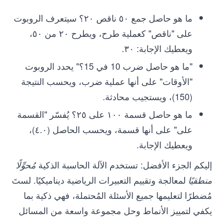
ما هو حاصل جمع ٥٠ ناقص ٢٠؟ سيتعرف الروبوت
على "ناقص" كعملية طرح، ويطرح ٢٠ من ٥٠،
ويعطيك الإجابة: ٣٠.
"ما هو حاصل ضرب 10 في 15؟" يحدد الروبوت
"الأوقات" على أنها عملية ضرب، ويحسب النتيجة
(150)، ويستجيب محادثة.
ما هو حاصل قسمة ١٠٠ على ٢٥؟ يُفسّر "القسمة
على" على أنها قسمة، ويحسب الحاصل (٤.٠)،
ويعطيك الإجابة.
إليكم الجزء الأفضل: تستخدم الآلة الحاسبة الذكية
مُحوِّلًا
لمعالجة وتقييم التعبيرات الرياضية ديناميكيًا. لستَ
منطقيًا
مُضطرًا لتعليمها جميع الأسئلة المُحتملة، فهي ذكية بما
يكفي لتمييز الأنماط وحل مجموعة واسعة من المسائل