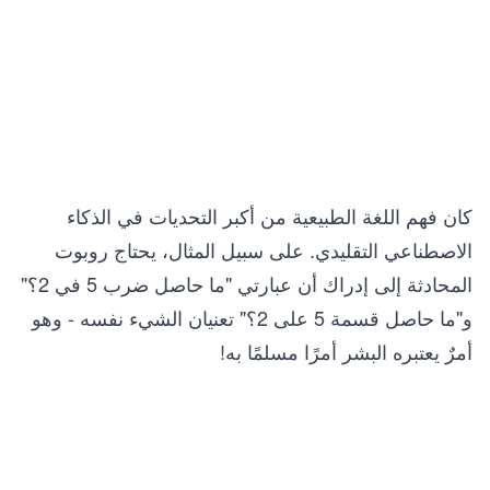
        self.cache = {}
    def can_process(self, statement):
        """
        Determines if the adapter can handle the
        - Calls `process()` to evaluate the stat
        - Stores the result in the cache for reu
        - Returns True only if the confidence sc
        """
كان فهم اللغة الطبيعية من أكبر التحديات في الذكاء
        response = self.process(statement)  # Pr
        self.cache[statement.text] = response  #
الاصطناعي التقليدي. على سبيل المثال، يحتاج روبوت
        return response.confidence == 1  # Retur
المحادثة إلى إدراك أن عبارتي "ما حاصل ضرب 5 في 2؟"
    def process(self, statement, additional_resp
و"ما حاصل قسمة 5 على 2؟" تعنيان الشيء نفسه - وهو
        """
أمرٌ يعتبره البشر أمرًا مسلمًا به!
        Processes the input statement to:
        - Extract a mathematical expression.
        - Solve the expression and return the re
        - Handle errors if the expression cannot
        """
        from mathparse import mathparse  # Impor