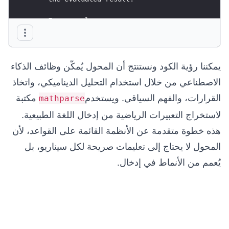
    For example:
        User: 'What is three plus five?'
        Bot: 'Three plus five equals eight'
يمكننا رؤية الكود ونستنتج أن المحول يُمكّن وظائف الذكاء
    :kwargs:
        * *language* (``object``) --
الاصطناعي من خلال استخدام التحليل الديناميكي، واتخاذ
          The language is set to ``chatterbot.la
القرارات، والفهم السياقي. ويستخدم
مكتبة
    """
mathparse
لاستخراج التعبيرات الرياضية من إدخال اللغة الطبيعية.
    def __init__(self, chatbot, **kwargs):
هذه خطوة متقدمة عن الأنظمة القائمة على القواعد، لأن
        """
        Initialize the adapter with the chatbot 
المحول لا يحتاج إلى تعليمات صريحة لكل سيناريو، بل
        Default language is set to English (ENG)
يُعمم من الأنماط في إدخال.
        """
        super().__init__(chatbot, **kwargs)
        # Set the language for processing (defau
        self.language = kwargs.get('language', l
        # Cache for storing previously processed