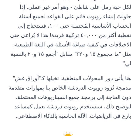
لكل حبة رمل على شاطئ - وهو أمر غير عملي. إذا
حاولتَ إنشاء روبوت قائم على القواعد لجميع أسئلة
الحساب الأساسية المُحتملة حتى ١٠٠، فستحتاج إلى
تغطية أكثر من ٤٠,٠٠٠ تركيبة فريدة! هذا لا يُراعي حتى
الاختلافات في كيفية صياغة الأسئلة في اللغة الطبيعية،
مثل "ما مجموع ١٥ و٢٠؟" مقابل "أجمع ١٥ و٢٠ بالنسبة
لي".
هنا يأتي دور المحولات المنطقية. تخيلها كـ"أوراق غش"
مدمجة تُزود روبوت الدردشة الخاص بنا بمهارات متقدمة
دون الحاجة إلى برمجة جميع السيناريوهات المحتملة.
لتوضيح ذلك، سنستخدم روبوت دردشة يعمل كمساعد
بارع في الرياضيات: الآلة الحاسبة بالذكاء الاصطناعي.