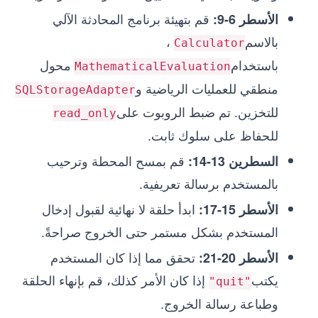
قم بتهيئة برنامج المحادثة الآلي
الأسطر 6-9:
بالاسم
،
Calculator
باستخدام
محول
MathematicalEvaluation
منطقي للعمليات الرياضية و
SQLStorageAdapter
للتخزين. تم ضبط الروبوت على
read_only
للحفاظ على سلوك ثابت.
قم بمسح المحطة وترحيب
السطرين 13-14:
بالمستخدم برسالة تعريفية.
ابدأ حلقة لا نهائية لقبول إدخال
الأسطر 15-17:
المستخدم بشكل مستمر حتى الخروج صراحةً.
تحقق مما إذا كان المستخدم
الأسطر 20-21:
يكتب
إذا كان الأمر كذلك، قم بإنهاء الحلقة
"quit"
وطباعة رسالة الخروج.