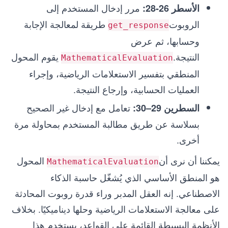
مرر إدخال المستخدم إلى
الأسطر 26-28:
الروبوت
طريقة لمعالجة الإجابة
get_response
وحسابها، ثم عرض
النتيجة.
يقوم المحول
MathematicalEvaluation
المنطقي بتفسير الاستعلامات الرياضية، وإجراء
العمليات الحسابية، وإرجاع النتيجة.
تعامل مع إدخال غير الصحيح
السطرين 29–30:
بسلاسة عن طريق مطالبة المستخدم بمحاولة مرة
أخرى.
يمكننا أن نرى أن
المحول
MathematicalEvaluation
هو المنطق الأساسي الذي يُشغّل حاسبة الذكاء
الاصطناعي. إنه العقل المدبر وراء قدرة روبوت المحادثة
على معالجة الاستعلامات الرياضية وحلها ديناميكيًا. بخلاف
الأنظمة البسيطة القائمة على القواعد، يستخدم هذا