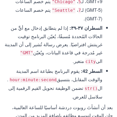
GMT+9، لـ
،
يتم خصم الساعات
"Chicago"
5
(GMT-5) لـ
،
يتم خصم الساعات
"Seattle"
7
(GMT-7).
إذا لم يتطابق إدخال مع أيٍّ من
السطران ٣٧-٣٩:
الحالات المُحددة مُسبقًا، يُعيّن البرنامج توقيت
غرينتش افتراضيًا. يعرض رسالة تُشير إلى أن المدينة
غير مُدرجة في قاعدة البيانات، ويُعيّن
"GMT"
الى
متغير.
city
يقوم البرنامج بطباعة اسم المدينة
السطر 42:
والوقت المقابل، بتنسيق
.
hour:minute:second
ال
تضمن الوظيفة تحويل القيم الرقمية إلى
str()
سلاسل للعرض.
بعد أن أنشأتَ روبوت دردشة أساسيًا للساعة العالمية،
حان الوقت لتوسيع وظائفه بإضافة المزيد من المدن.