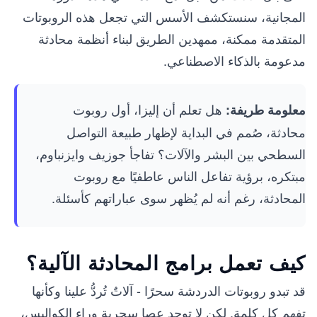
المجانية، سنستكشف الأسس التي تجعل هذه الروبوتات
المتقدمة ممكنة، ممهدين الطريق لبناء أنظمة محادثة
مدعومة بالذكاء الاصطناعي.
هل تعلم أن إليزا، أول روبوت
معلومة طريفة:
محادثة، صُمم في البداية لإظهار طبيعة التواصل
السطحي بين البشر والآلات؟ تفاجأ جوزيف وايزنباوم،
مبتكره، برؤية تفاعل الناس عاطفيًا مع روبوت
المحادثة، رغم أنه لم يُظهر سوى عباراتهم كأسئلة.
كيف تعمل برامج المحادثة الآلية؟
قد تبدو روبوتات الدردشة سحرًا - آلاتٌ تُردُّ علينا وكأنها
تفهم كل كلمة. لكن لا توجد عصا سحرية وراء الكواليس،