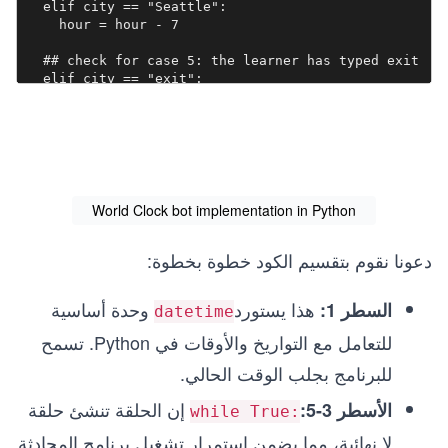
  elif city == "Seattle":

    hour = hour - 7

  ## check for case 5: the learner has typed exit

  elif city == "exit": 

    break

  ## if all cases fail, show the time for GMT    

  else:

    print(city, "is not added")

    city = "GMT" 

World Clock bot implementation in Python
  # print the name of the city and the its correspond
دعونا نقوم بتقسيم الكود خطوة بخطوة:
هذا يستورد
وحدة أساسية
السطر 1:
datetime
للتعامل مع التواريخ والأوقات في Python. تسمح
للبرنامج بجلب الوقت الحالي.
إن الحلقة تنشئ حلقة
الأسطر 3-5:
while True:
لا نهائية، مما يضمن استمرار تشغيل برنامج المحادثة