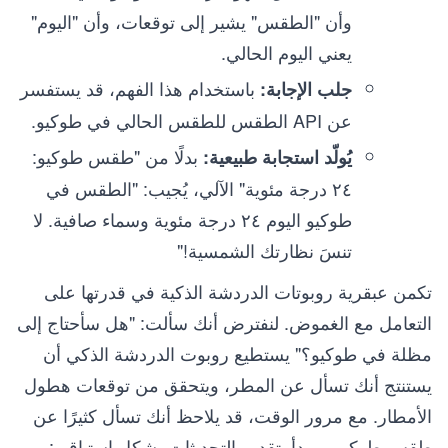
وأن "الطقس" يشير إلى توقعات، وأن "اليوم"
يعني اليوم الحالي.
باستخدام هذا الفهم، قد يستفسر
جلب الإجابة:
عن API الطقس للطقس الحالي في طوكيو.
بدلًا من "طقس طوكيو:
يُولّد استجابة طبيعية:
٢٤ درجة مئوية" الآلي، يُجيب: "الطقس في
طوكيو اليوم ٢٤ درجة مئوية وسماء صافية. لا
تنسَ نظارتك الشمسية!"
تكمن عبقرية روبوتات الدردشة الذكية في قدرتها على
التعامل مع الغموض. لنفترض أنك سألت: "هل سأحتاج إلى
مظلة في طوكيو؟" يستطيع روبوت الدردشة الذكي أن
يستنتج أنك تسأل عن المطر، ويتحقق من توقعات هطول
الأمطار. مع مرور الوقت، قد يلاحظ أنك تسأل كثيرًا عن
طقس طوكيو، ويبدأ بتقديم التحديثات بشكل استباقي: