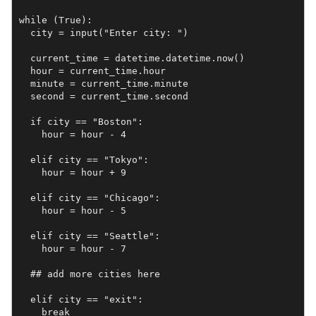
while (True):

  city = input("Enter city: ")

  current_time = datetime.datetime.now()

  hour = current_time.hour

  minute = current_time.minute

  second = current_time.second

  if city == "Boston":

    hour = hour - 4 

  elif city == "Tokyo":

    hour = hour + 9

  elif city == "Chicago":

    hour = hour - 5 

  elif city == "Seattle":

    hour = hour - 7

  ## add more cities here

  elif city == "exit": 

    break
