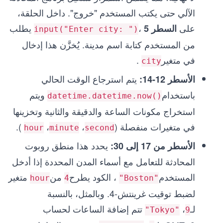
الآلي حتى يكتب المستخدم "خروج". داخل الحلقة،
على
،
يطلب
السطر 5
input("Enter city: ")
من المستخدم كتابة اسم مدينة. يُخزَّن هذا إدخال
في متغير
.
city
يتم استرجاع الوقت الحالي
الأسطر 12-14:
باستخدام
ويتم
datetime.datetime.now()
استخراج مكونات الساعة والدقيقة والثانية وتخزينها
في متغيرات منفصلة (
،
،
).
hour
minute
second
يحدد هذا منطق روبوت
الأسطر من 17 إلى 30:
المحادثة للتعامل مع أسماء المدن المحددة إذا أدخل
المستخدم
، الكود يطرح
من
متغير
hour
4
"Boston"
لضبط توقيت غرينتش-4. وبالمثل، بالنسبة
لـ
،
تتم إضافة الساعات لحساب
"Tokyo"
9