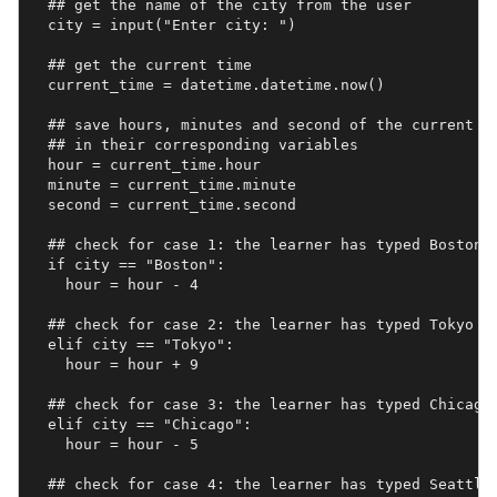
  ## get the name of the city from the user

  city = input("Enter city: ")

  ## get the current time 

  current_time = datetime.datetime.now()

  ## save hours, minutes and second of the current ti
  ## in their corresponding variables 

  hour = current_time.hour

  minute = current_time.minute

  second = current_time.second

  ## check for case 1: the learner has typed Boston

  if city == "Boston":

    hour = hour - 4 

  ## check for case 2: the learner has typed Tokyo

  elif city == "Tokyo":

    hour = hour + 9

  ## check for case 3: the learner has typed Chicago

  elif city == "Chicago":

    hour = hour - 5 

  ## check for case 4: the learner has typed Seattle
