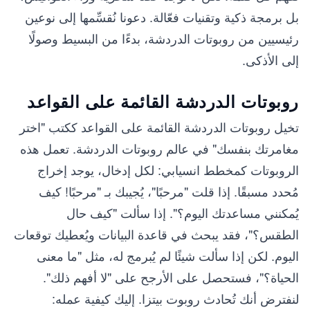
بل برمجة ذكية وتقنيات فعّالة. دعونا نُقسِّمها إلى نوعين
رئيسيين من روبوتات الدردشة، بدءًا من البسيط وصولًا
إلى الأذكى.
روبوتات الدردشة القائمة على القواعد
تخيل روبوتات الدردشة القائمة على القواعد ككتب "اختر
مغامرتك بنفسك" في عالم روبوتات الدردشة. تعمل هذه
الروبوتات كمخطط انسيابي: لكل إدخال، يوجد إخراج
مُحدد مسبقًا. إذا قلت "مرحبًا"، يُجيبك بـ "مرحبًا! كيف
يُمكنني مساعدتك اليوم؟". إذا سألت "كيف حال
الطقس؟"، فقد يبحث في قاعدة البيانات ويُعطيك توقعات
اليوم. لكن إذا سألت شيئًا لم يُبرمج له، مثل "ما معنى
الحياة؟"، فستحصل على الأرجح على "لا أفهم ذلك".
لنفترض أنك تُحادث روبوت بيتزا. إليك كيفية عمله: