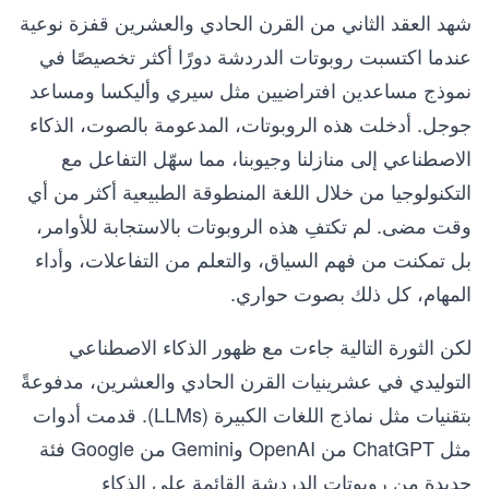
شهد العقد الثاني من القرن الحادي والعشرين قفزة نوعية
عندما اكتسبت روبوتات الدردشة دورًا أكثر تخصيصًا في
نموذج مساعدين افتراضيين مثل سيري وأليكسا ومساعد
جوجل. أدخلت هذه الروبوتات، المدعومة بالصوت، الذكاء
الاصطناعي إلى منازلنا وجيوبنا، مما سهّل التفاعل مع
التكنولوجيا من خلال اللغة المنطوقة الطبيعية أكثر من أي
وقت مضى. لم تكتفِ هذه الروبوتات بالاستجابة للأوامر،
بل تمكنت من فهم السياق، والتعلم من التفاعلات، وأداء
المهام، كل ذلك بصوت حواري.
لكن الثورة التالية جاءت مع ظهور الذكاء الاصطناعي
التوليدي في عشرينيات القرن الحادي والعشرين، مدفوعةً
بتقنيات مثل نماذج اللغات الكبيرة (LLMs). قدمت أدوات
مثل ChatGPT من OpenAI وGemini من Google فئة
جديدة من روبوتات الدردشة القائمة على الذكاء