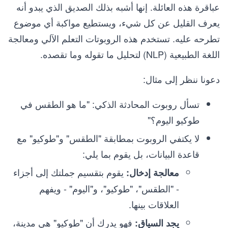
عباقرة هذه العائلة. إنها أشبه بذلك الصديق الذي يبدو أنه
يعرف القليل عن كل شيء، ويستطيع مواكبة أي موضوع
تطرحه عليه. تستخدم هذه الروبوتات التعلم الآلي ومعالجة
اللغة الطبيعية (NLP) لتحليل ما تقوله وما تقصده.
دعونا ننظر إلى مثال:
تسأل روبوت المحادثة الذكي: "ما هو الطقس في
طوكيو اليوم؟"
لا يكتفي الروبوت بمطابقة "الطقس" و"طوكيو" مع
قاعدة البيانات، بل يقوم بما يلي:
يقوم بتقسيم جملتك إلى أجزاء
معالجة إدخال:
- "الطقس"، "طوكيو"، و"اليوم" - ويفهم
العلاقات بينها.
فهو يدرك أن "طوكيو" هي مدينة،
يجد السياق: