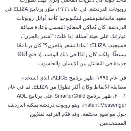
روبوتات الدردشة. في عام ١٩٦٦، طُوّر برنامج ELIZA في
معهد ماساتشوستس للتكنولوجيا كأحد أوائل روبوتات
الدردشة. كان يُحاكي المعالج النفسي بإعادة صياغة
عباراتك على هيئة أسئلة. إذا قلتَ: "أشعر بالحزن"،
فسيجيب ELIZA: "لماذا تشعر بالحزن؟" كان برنامجًا
بسيطًا، ولكنه كان رائدًا في ذلك الوقت، إذ فتح آفاقًا
جديدة في التفاعل بين الإنسان والحاسوب.
في عام ١٩٩٥، ظهر برنامج ALICE، الذي استخدم
مطابقة الأنماط وكان أكثر تطورًا من ELIZA. ثم في عام
٢٠٠١، ظهر برنامج SmarterChild على برنامج AOL
Instant Messenger، وهو روبوت دردشة يمكنه الدردشة
حول مواضيع مختلفة، وقد قدّم الترفيه لملايين
المستخدمين.