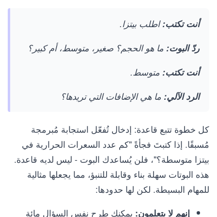
أنت تكتب:
اطلب بيتزا.
ردّ البوت:
ما هو الحجم؟ صغير، متوسط، أم كبير؟
أنت تكتب:
متوسط.
الرد الآلي:
ما هي الإضافات التي تريدها؟
كل خطوة تتبع قاعدة: إدخال تُفعّل استجابة مُبرمجة
مُسبقًا. إذا كتبتَ فجأةً "كم عدد السعرات الحرارية في
بيتزا متوسطة؟"، فلن يُساعدك البوت - ليس لديه قاعدة.
هذه البوتات سهلة بناء وقابلة للتنبؤ، مما يجعلها مثالية
للمهام البسيطة. لكن لها حدودها:
يمكنك طرح نفس السؤال مائة
إنهم لا يتعلمون: