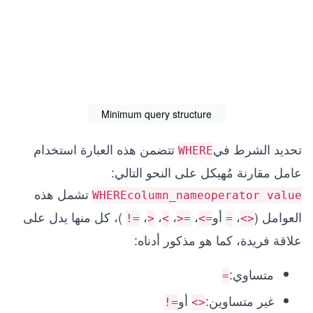
Minimum query structure
تحديد الشرط في
تتضمن هذه العبارة استخدام
WHERE
عامل مقارنة مُهيكل على النحو التالي:
تشمل هذه
WHERE
column_name
operator value
العوامل (
،
أو
،
،
،
،
)، كل منها يدل على
!=
>
<
>=
<=
=
<>
علاقة فريدة، كما هو مذكور أدناه:
متساوي:
=
غير متساوين:
أو
!=
<>