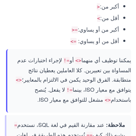
أكبر من:
>
أقل من:
<
أكبر من أو يساوي:
>=
أقل من أو يساوي:
<=
يمكننا توظيف أي منهما
أو
لإجراء اختبارات عدم
!=
<>
المساواة بين تعبيرين. كلا العاملين يعطيان نتائج
متطابقة. الفرق الوحيد يكمن في الالتزام بالمعايير؛
<>
يتوافق مع معيار ISO، بينما
لا يفعل. يُنصح
!=
باستخدام
مشغل للتوافق مع معيار ISO.
<>
عند مقارنة القيم في لغة SQL، نستخدم
ملاحظة:
=
يشبه ذلك كيف
تُستخدم هذه الطريقة في لغات
==