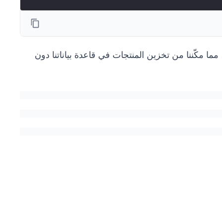
 مكّننا من تخزين المنتجات في قاعدة بياناتنا دون