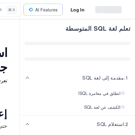
Log In
h
AI Features
⌘ K
تعلم لغة SQL المتوسطة
جد
1
.
مقدمة إلى لغة SQL
تعرف
انطلق في مغامرة SQL!
الكشف عن لغة SQL
إع
2
.
استعلام SQL
حتى 