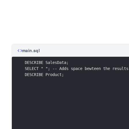
main.sql
DESCRIBE SalesData;
SELECT " "; -- Adds space bewteen the results
DESCRIBE Product;