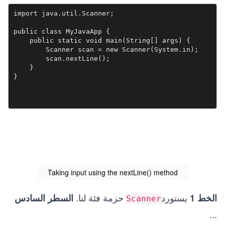
import java.util.Scanner;

public class MyJavaApp {

    public static void main(String[] args) {

        Scanner scan = new Scanner(System.in);

        scan.nextLine();

    }

}        
Taking input using the nextLine() method
يستورد
حزمة فئة لنا.
الخط 1
السطر السادس
Scanner
...