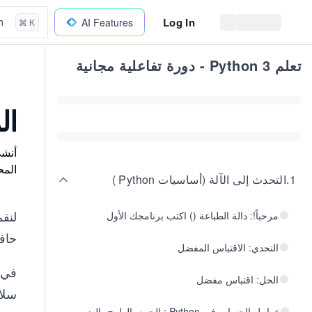
Log In
h
AI Features
⌘ K
تعلم Python 3 - دورة تفاعلية مجانية
ال
المح
1
.
التحدث إلى الآلة (أساسيات Python )
لنق
مرحباً!: دالة الطباعة () اكتب برنامجك الأول
حاف
التحدي: الاقتباس المفضل
في 
الحل: اقتباس مفضل
سلا
عوامل الحساب في Python : الجمع، الطرح، الضرب،