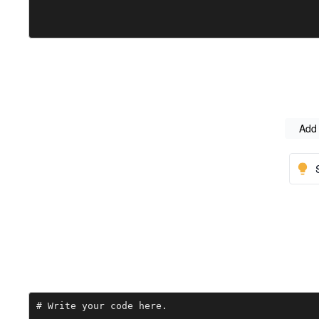
Add 
# Write your code here.