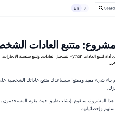
ع
En
Searc
مشروع: متتبع العادات الشخص
أنشئ أداة لتتبع العادات Python لتسجيل العادات، وتتبع
رز.
م بناء شيء مفيد وممتع! سيساعدك متتبع عاداتك الشخصية على
زك.
هذا المشروع، ستقوم بإنشاء تطبيق حيث يقوم المستخدمون بإضا
سلهم وإحصائياتهم.