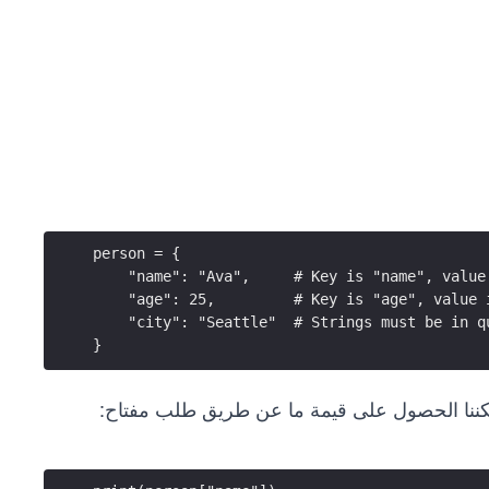
person = {
    "name": "Ava",     # Key is "name", value
    "age": 25,         # Key is "age", value 
    "city": "Seattle"  # Strings must be in q
}
ننا الحصول على قيمة ما عن طريق طلب مفتاح: