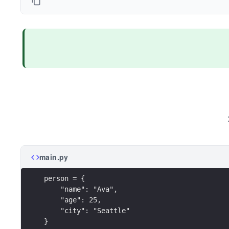
main.py
person = {
    "name": "Ava",
    "age": 25,
    "city": "Seattle"
}