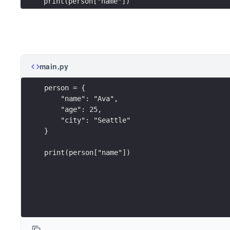
print(person["name"])
main.py
person = {
    "name": "Ava",
    "age": 25,
    "city": "Seattle"
}
print(person["name"])