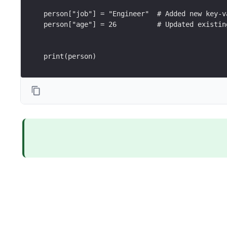
person["job"] = "Engineer"  # Added new key-v
person["age"] = 26          # Updated existin
print(person)