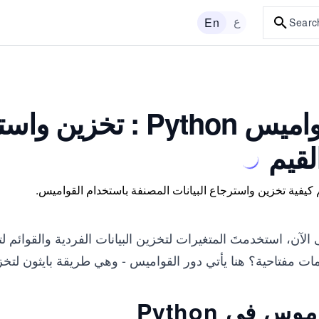
ع
En
Searc
قواميس Python : تخز
لقيم
 كيفية تخزين واسترجاع البيانات المصنفة باستخدام القواميس.
الآن، استخدمتَ المتغيرات لتخزين البيانات الفردية والقوائم ل
ات مفتاحية؟ هنا يأتي دور القواميس - وهي طريقة بايثون لتخز
وس في Python