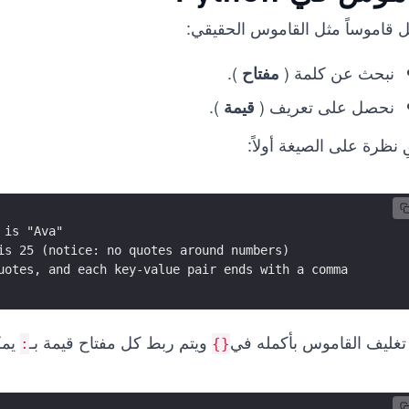
ل قاموساً مثل القاموس الحقيقي:
نبحث عن كلمة (
).
مفتاح
نحصل على تعريف (
).
قيمة
ِ نظرة على الصيغة أولاً:
 is "Ava"
is 25 (notice: no quotes around numbers)
uotes, and each key-value pair ends with a comma
 تغليف القاموس بأكمله في
ويتم ربط كل مفتاح قيمة بـ
يمك
:
{}