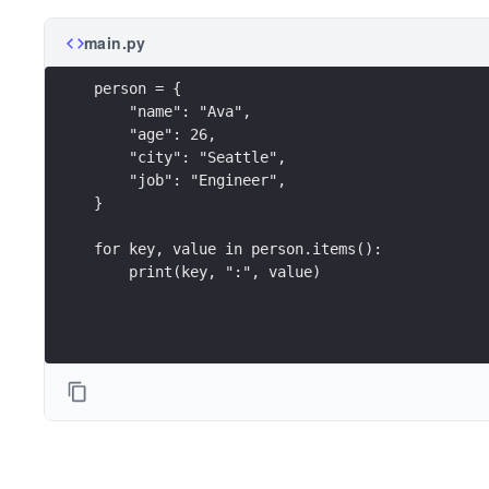
main.py
person = {
    "name": "Ava",
    "age": 26,
    "city": "Seattle",
    "job": "Engineer",
}
for key, value in person.items():
    print(key, ":", value)