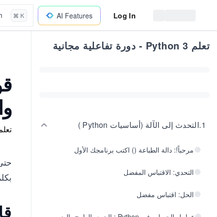
Log In
h
AI Features
⌘ K
تعلم Python 3 - دورة تفاعلية مجانية
وا
1
.
التحدث إلى الآلة (أساسيات Python )
تعلم
مرحباً!: دالة الطباعة () اكتب برنامجك الأول
حتى 
التحدي: الاقتباس المفضل
بكلم
الحل: اقتباس مفضل
قام
عوامل الحساب في Python : الجمع، الطرح، الضرب،