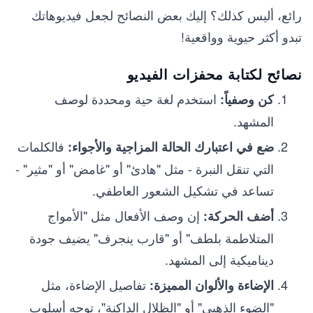
رائع، أليس كذلك؟ إليك بعض النصائح لجعل فيديوهاتك
تبدو أكثر حيوية وواقعية!
نصائح لكتابة محفزات الفيديو
استخدم لغة حية ومحددة لوصف
كن وصفياً:
المشهد.
فالكلمات
ضع في اعتبارك الحالة المزاجية والأجواء:
التي تنقل النبرة - مثل "هادئ" أو "غامض" أو "مثير" -
تساعد في تشكيل الشعور العاطفي.
إن وصف الأفعال مثل "الأمواج
أضف الحركة:
المتلاطمة بلطف" أو "قارب ينجرف" يضيف جودة
ديناميكية إلى المشهد.
تفاصيل الإضاءة، مثل
الإضاءة والألوان المميزة:
"الضوء الذهبي" أو "الظلال الداكنة"، توجه أسلوب