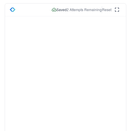
Saved
2
Attempts Remaining
Reset