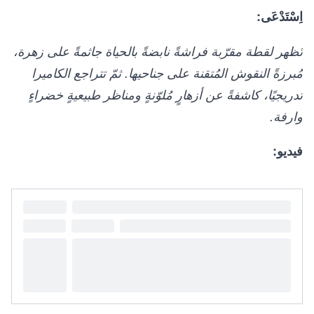
اِسْتَدْعَى:
تُظهر لقطة مقرّبة فراشةً نابضةً بالحياة جاثمةً على زهرة،
مُبرزةً النقوش المُتقنة على جناحيها. ثمّ تتراجع الكاميرا
تدريجيًا، كاشفةً عن أزهارٍ مُلوّنةٍ ومناظر طبيعيةٍ خضراءٍ
وارفة.
فيديو: