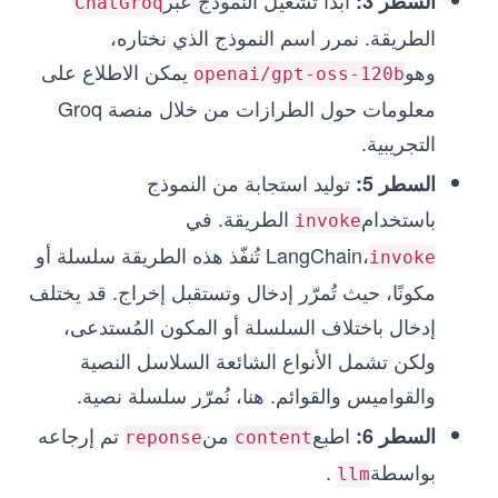
ابدأ تشغيل النموذج عبر
السطر 3:
ChatGroq
الطريقة. نمرر اسم النموذج الذي نختاره،
وهو
يمكن الاطلاع على
openai/gpt-oss-120b
معلومات حول الطرازات من خلال منصة Groq
التجريبية.
توليد استجابة من النموذج
السطر 5:
باستخدام
الطريقة. في
invoke
LangChain،
تُنفّذ هذه الطريقة سلسلة أو
invoke
مكونًا، حيث تُمرّر إدخال وتستقبل إخراج. قد يختلف
إدخال باختلاف السلسلة أو المكون المُستدعى،
ولكن تشمل الأنواع الشائعة السلاسل النصية
والقواميس والقوائم. هنا، نُمرّر سلسلة نصية.
اطبع
من
تم إرجاعه
السطر 6:
reponse
content
بواسطة
.
llm