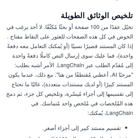
تلخيص الوثائق الطويلة
تخيّل عقدًا من 100 صفحة أو بحثًا مُكثّفًا. لا أحد يرغب في
الخوض في كل هذه الصفحات للعثور على النقاط مفتاح .
إذا كان المستند قصيرًا نسبيًا (أو يُمكنك التعامل معه دفعةً
واحدة)، فما عليك سوى إرسال النص كاملًا دفعةً واحدة
إلى مُقدّم الطلب عبر LangChain. الأمر أشبه بطلب:
"مرحبًا AI، أعطني مُقتطفًا من هنا". مع ذلك، عندما يكون
المستند كبيرًا (أو لديك مستندات متعددة)، غالبًا ما تحتاج
إلى تقسيمها إلى أجزاء مُيسّرة، وتلخيص كل جزء، ثم دمج
هذه المُلخصات في مُلخص واحد مُتماسك. في
LangChain، يُمكنك:
مستند كبير إلى أجزاء أصغر.
تقسيم