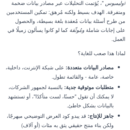
"، يُؤتمت التحليلات عبر مصادر بيانات ضخمة
أوليمبوس
ومتفرقة. الهدف بسيط ولكنه مُرهق: تمكين المستخدمين
من طرح أسئلة بيانات مُعقدة بلغة بسيطة، والحصول
على إجابات شاملة
كما لو كانوا يسألون زميلًا في
ومُوثّقة
العمل.
لماذا هذا صعب للغاية؟
على شبكة الإنترنت، داخلية،
مصادر البيانات متعددة:
خاصة، عامة - والقائمة تطول.
بالنسبة لجمهور الشركات،
متطلبات موثوقية جدية:
لا يمكنك أن تقول "حسنًا، لست متأكدًا"، أو تستشهد
بالبيانات بشكل خاطئ.
قد يبدو كود العرض التوضيحي مبهرجًا،
جاهز للإنتاج:
ولكن بناء منتج حقيقي يثق به مئات (أو آلاف)