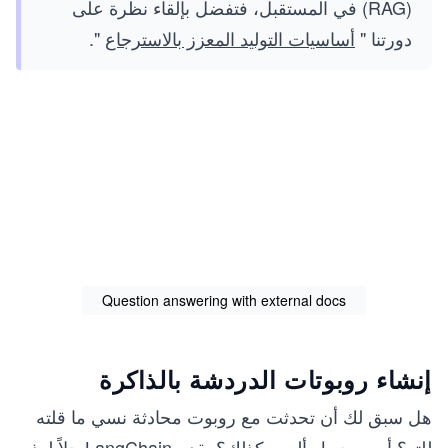
(RAG) في المستقبل، فتفضل بإلقاء نظرة على
دورتنا "
أساسيات التوليد المعزز بالاسترجاع
".
Question answering with external docs
إنشاء روبوتات الدردشة بالذاكرة
هل سبق لك أن تحدثت مع روبوت محادثة نسي ما قلته
للتو؟ أمر محبط، أليس كذلك؟ يقدم LangChain حلاً لهذه