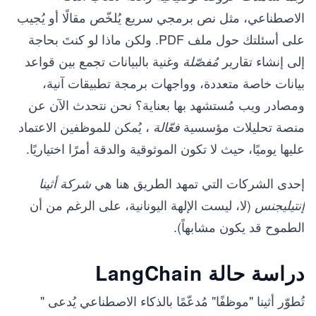
الاصطناعي، مثل نص برمجي سريع يُلخّص مقالًا أو يُجيب
على أسئلتك حول ملف PDF. ولكن ماذا لو كنتَ بحاجة
إلى إنشاء تقارير
وغنية بالبيانات تجمع بين قواعد
مُفصّلة
بيانات خاصة متعددة، وواجهات برمجة تطبيقات آنية،
ومصادر ويب مُستشهد بها بعناية؟ نحن نتحدث الآن عن
منصة تحليلات مؤسسية
، يُمكن للموظفين الاعتماد
فعّالة
عليها يوميًا، حيث لا تكون الموثوقية والدقة أمرًا اختياريًا.
إحدى الشركات التي تمهد الطريق هنا هي
شركة أثينا
(لا، ليست الإلهة اليونانية، على الرغم من أن
إنتيليجنس
الطموح قد يكون مشابهاً).
دراسة حالة LangChain
تُطوّر أثينا "موظفًا" مُدعّمًا بالذكاء الاصطناعي يُدعى "