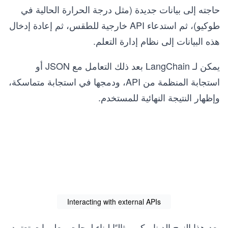
حاجته إلى بيانات جديدة (مثل درجة الحرارة الحالية في
طوكيو)، ثم استدعاء API خارجية للطقس، ثم إعادة إدخال
هذه البيانات إلى نظام إدارة التعلم.
يمكن لـ LangChain بعد ذلك التعامل مع JSON أو
استجابة المنظمة من API، ودمجها في استجابة متماسكة،
وإظهار النتيجة النهائية للمستخدم.
Interacting with external APIs
يعد هذا النهج الديناميكي مثاليًا لبناء لوحات معلومات تعتمد