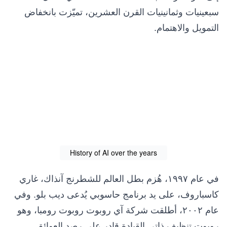
سبعينيات وثمانينيات القرن العشرين، تميّزت بانخفاض
التمويل والاهتمام.
History of AI over the years
في عام ١٩٩٧، هُزم بطل العالم للشطرنج آنذاك، غاري
كاسباروف، على يد برنامج حاسوبي يُدعى ديب بلو. وفي
عام ٢٠٠٢، أطلقت شركة آي روبوت روبوت رومبا، وهو
روبوت تنظيف ذاتي القيادة قادر على رصد العوائق