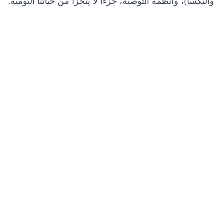
وأليكسا)، وأنظمة التوصية، جزءًا لا يتجزأ من حياتنا اليومية.