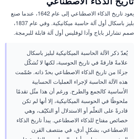
تاريخ الذكاء الاصطناعي
يعود تاريخ الذكاء الاصطناعي إلى عام 1642، عندما صنع
بليز باسكال أول آلة حاسبة ميكانيكية. وفي عام 1837،
صمم تشارلز باباج وآدا لوفليس أول آلة قابلة للبرمجة.
يُعدّ ذكر الآلة الحاسبة الميكانيكية لبليز باسكال
علامةً فارقةً في تاريخ الحوسبة، لكنها لا تُشكّل
جزءًا من تاريخ الذكاء الاصطناعي بحدّ ذاته. صُمّمت
هذه الآلة الحاسبة لإجراء العمليات الحسابية
الأساسية كالجمع والطرح. ورغم أن هذا مثّل تقدمًا
ملحوظًا في الحوسبة الميكانيكية، إلا أنها لم تكن
قادرةً على التعلّم أو الاستدلال أو التكيّف، وهي
خصائص مفتاح للذكاء الاصطناعي. يبدأ تاريخ الذكاء
الاصطناعي، بشكلٍ أدق، في منتصف القرن
العشرين، مع تطوير أولى الحواسيب القادرة على