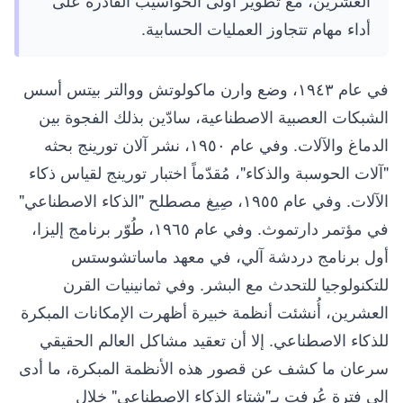
أداء مهام تتجاوز العمليات الحسابية.
في عام ١٩٤٣، وضع وارن ماكولوتش ووالتر بيتس أسس
الشبكات العصبية الاصطناعية، سادّين بذلك الفجوة بين
الدماغ والآلات. وفي عام ١٩٥٠، نشر آلان تورينج بحثه
"آلات الحوسبة والذكاء"، مُقدّماً اختبار تورينج لقياس ذكاء
الآلات. وفي عام ١٩٥٥، صِيغ مصطلح "الذكاء الاصطناعي"
في مؤتمر دارتموث. وفي عام ١٩٦٥، طُوّر برنامج إليزا،
أول برنامج دردشة آلي، في معهد ماساتشوستس
للتكنولوجيا للتحدث مع البشر. وفي ثمانينيات القرن
العشرين، أُنشئت أنظمة خبيرة أظهرت الإمكانات المبكرة
للذكاء الاصطناعي. إلا أن تعقيد مشاكل العالم الحقيقي
سرعان ما كشف عن قصور هذه الأنظمة المبكرة، ما أدى
إلى فترة عُرفت بـ"شتاء الذكاء الاصطناعي" خلال