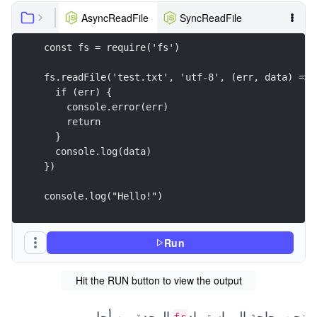
AsyncReadFile
SyncReadFile
const fs = require('fs')
fs.readFile('test.txt', 'utf-8', (err, data) => 
  if (err) {
    console.error(err)
    return
  }
  console.log(data)
})
console.log("Hello!")
Run
Hit the RUN button to view the output
نحن بحاجة إلى استيراد
الوحدة من أجل