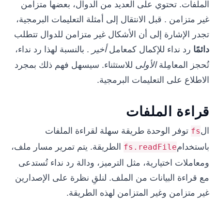
الملفات. تحتوي على العديد من الدوال، بعضها متزامن
غير متزامن . قبل الانتقال إلى أمثلة التعليمات البرمجية،
تجدر الإشارة إلى أن الأشكال غير متزامن للدوال تتطلب
رد نداء للإكمال كمعامل
. بالنسبة لهذا رد نداء،
دائمًا
أخير
تُحجز المعامِلة
للاستثناء. سيسهل فهم ذلك بمجرد
الأولى
الاطلاع على التعليمات البرمجية.
قراءة الملفات
ال
توفر الوحدة طريقة سهلة لقراءة الملفات
fs
باستخدام
الطريقة. يتم تمرير مسار ملف،
fs.readFile
ومعاملات اختيارية، مثل الترميز، ودالة رد نداء تُستدعى
مع قراءة البيانات من الملف. لنلقِ نظرة على الإصدارين
غير متزامن وغير المتزامن لهذه الطريقة.