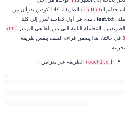
fs
استخدامها
الطريقة. كلا الكودين يقرأان من
readfile
ملف
. هذه هي أول مُعاملة تُمرر إلى كلتا
test.txt
الطريقتين. المُعاملة الثانية التي مررناها هي الترميز،
utf-
في حالتنا، هذا يضمن قراءة الملف بنفس طريقة
8
تخزينه.
ال
الطريقة غير متزامن ،
readFile
...