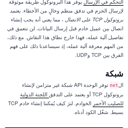
التحكم في الإرسال
يوفر هذا البروتوكول طريقة موثوقة
لإرسال الحزم في تدفق منظم وخالٍ من الأخطاء.
يعتمد
، مما يعني أنه يجب إنشاء
بروتوكول TCP على الاتصال
اتصال بين عميل خادم قبل إرسال البيانات. لن نتعمق في
تفاصيل آلية عمله، فهذا خارج نطاق هذا النقاش. مع ذلك،
من المهم معرفة آلية عمله، إذ سيساعدنا ذلك على فهم
الفرق بين TCP وUDP.
شبكة
ال
توفر الوحدة API شبكة غير متزامن لإنشاء
net
بروتوكول TCP أو يعتمد على التدفق
اللجنة الدولية
للصليب الأحمر
الخوادم. لنرَ كيف يُمكننا إنشاء خادم TCP
بسيط. شغّل الكود أدناه.