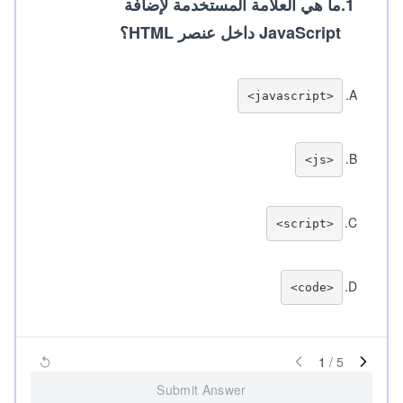
1
.
ما هي العلامة المستخدمة لإضافة
JavaScript داخل عنصر HTML؟
.
A
<javascript>

.
B
<js>

.
C
<script>

.
D
<code>

1
/
5
Submit Answer