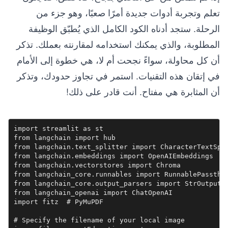
تعلم وتجربة أدوات جديدة أمرًا صعبًا، وهو جزء من
الرحلة. ستجد أدناه الكود الكامل الذي يُطبّق الوظيفة
المطلوبة، والذي يمكنك استخدامه لمقارنته بعملك. تذكر
أن كل محاولة، سواءً نجحت أم لا، هي خطوة إلى الأمام
في إتقان هذه التقنيات. استمر في تجاوز حدودك، وتذكر
أن المثابرة هي مفتاح. أنت قادر على ذلك!
import streamlit as st

from langchain import hub

from langchain.text_splitter import CharacterTextSpli
from langchain.embeddings import OpenAIEmbeddings

from langchain.vectorstores import Chroma

from langchain_core.runnables import RunnablePassthro
from langchain_core.output_parsers import StrOutputPa
from langchain_openai import ChatOpenAI

import fitz  # PyMuPDF

# Specify the filename of your local image
