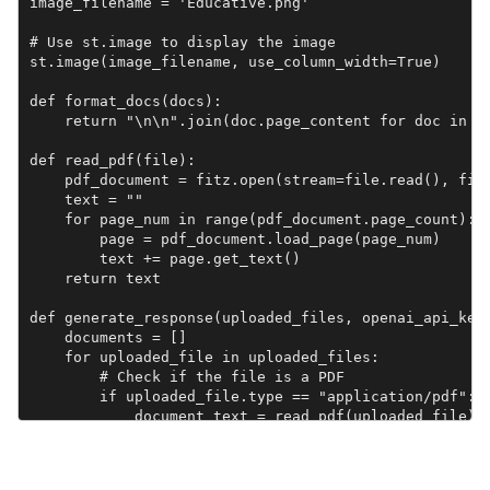
image_filename = 'Educative.png'

# Use st.image to display the image

st.image(image_filename, use_column_width=True)

def format_docs(docs):

    return "\n\n".join(doc.page_content for doc in do
def read_pdf(file):

    pdf_document = fitz.open(stream=file.read(), file
    text = ""

    for page_num in range(pdf_document.page_count):

        page = pdf_document.load_page(page_num)

        text += page.get_text()

    return text

def generate_response(uploaded_files, openai_api_key,
    documents = []

    for uploaded_file in uploaded_files:

        # Check if the file is a PDF

        if uploaded_file.type == "application/pdf":

            document_text = read_pdf(uploaded_file)

        else:

            document_text = uploaded_file.read().deco
        documents.append(document_text)
