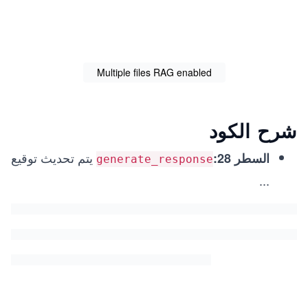
    # Split documents into chunks

    text_splitter = CharacterTextSplitter(chunk_size=
    texts = []

    for document in documents:

        texts.extend(text_splitter.create_documents([
Multiple files RAG enabled
    llm = ChatOpenAI(model="gpt-4o", openai_api_key=o
    # Select embeddings

    embeddings = OpenAIEmbeddings(model="text-embeddi
شرح الكود
    # Create a vector store from documents

    database = Chroma.from_documents(texts, embedding
    # Create retriever interface

يتم تحديث توقيع
السطر 28:
generate_response
    retriever = database.as_retriever()

    prompt = hub.pull("rlm/rag-prompt")

...
    rag_chain = (

        {"context": retriever | format_docs, "questio
        | prompt

        | llm

        | StrOutputParser()

    )

    # Create QA chain

    response = rag_chain.invoke(query_text)

    return response
