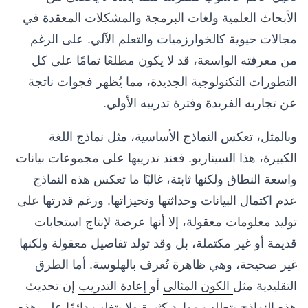
الأبحاث العلمية ولغات البرمجة والمشكلات المعقدة في
مجالات حيوية كالخوارزميات والتعلم الآلي. على الرغم
من معرفته الواسعة، قد لا يكون مطلعًا تمامًا على كل
التطورات التكنولوجية الجديدة، مما يُظهر فجوات ناتجة
عن تجاربه الفريدة وفترة تدريبه الأولي.
وبالمثل، تعكس النماذج الأساسية، مثل نماذج اللغة
الكبيرة، هذا السيناريو. فعند تدريبها على مجموعات بيانات
واسعة النطاق ولكنها ثابتة، غالبًا ما تعكس هذه النماذج
عدم اكتمال البيانات وحداثتها وتحيزاتها. ورغم قدرتها على
توليد معلومات معقولة، إلا أنها عرضة لإنتاج استجابات
قديمة أو غير مكتملة، بل وقد تولد تفاصيل معقولة ولكنها
غير صحيحة، وهي ظاهرة تُعرف بالهلوسة. أما الطرق
التقليدية مثل
الكون المثالى
أو
إعادة التدريب
إن تحديث
هذه النماذج يتطلب موارد كثيرة ولا يتغلب دائمًا على هذه