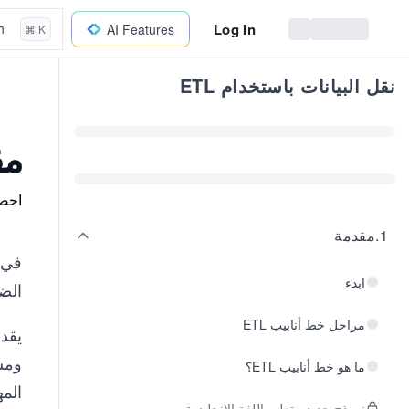
Log In
h
AI Features
⌘ K
نقل البيانات باستخدام ETL
مق
احصل
1
.
مقدمة
في ع
ابدء
الضر
مراحل خط أنابيب ETL
يقدم
ما هو خط أنابيب ETL؟
الم
نموذج جديد - تعليم اللغة الإنجليزية