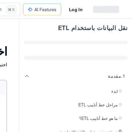
Log In
h
AI Features
⌘ K
نقل البيانات باستخدام ETL
اخ
اختب
1
.
مقدمة
ابدء
مراحل خط أنابيب ETL
ما هو خط أنابيب ETL؟
نموذج جديد - تعليم اللغة الإنجليزية