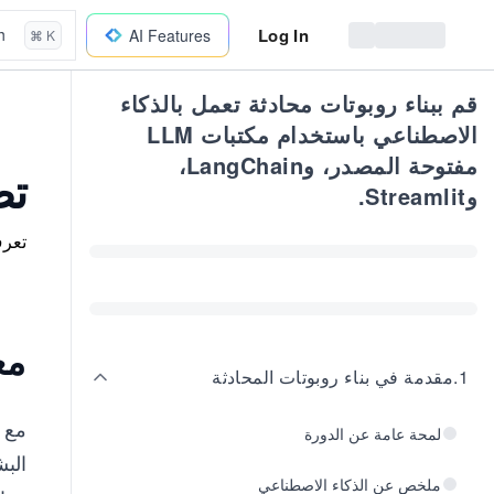
Log In
h
AI Features
⌘ K
قم ببناء روبوتات محادثة تعمل بالذكاء
الاصطناعي باستخدام مكتبات LLM
مفتوحة المصدر، وLangChain،
تض
وStreamlit.
تعرف
مع
1
.
مقدمة في بناء روبوتات المحادثة
مع ا
لمحة عامة عن الدورة
البشر
ملخص عن الذكاء الاصطناعي