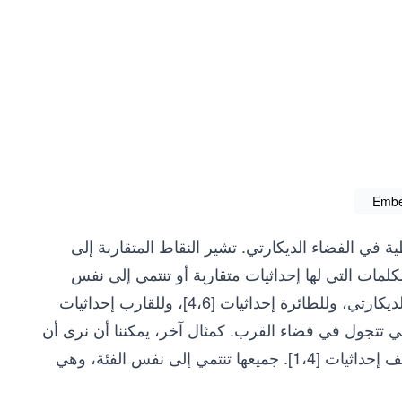
Embe
في الفضاء الديكارتي. تشير النقاط المتقاربة إلى
كلمات التي لها إحداثيات متقاربة أو تنتمي إلى نفس
المجموعة. على سبيل المثال، للحافلة إحداثيات [6،6] في الفضاء الديكارتي، وللطائرة إحداثيات [4،6]، وللقارب إحداثيات
لتالي تتجول في فضاء القرب. كمثال آخر، يمكننا أن نرى أن
للكمبيوتر المحمول إحداثيات [1،5]، وللساعة إحداثيات [2،5]، وللهاتف إحداثيات [1،4]. جميعها تنتمي إلى نفس الفئة، وهي