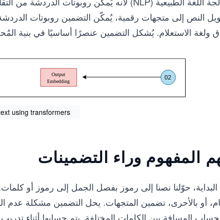
معالجة اللغة الطبيعية (NLP) لأنه يُمكّن روبوتات 
ويل النص إلى متجهات رقمية، يُمكّن التضمين روبوتات الدردش
 ولغة الاستعلام. يُشكل التضمين عنصرًا أساسيًا في بنية المُحو
ext using transformers
م المفهوم وراء التضمينات
لبداية، حوّلنا نصنا إلى رموز بفصل الجمل إلى رموز أو كلما
م، أو بالأحرى، تضمين المتجهات. يحل التضمين مشكلة عدم القد
بحساب المسافة بين الكلمات المختلفة. يتم حسابها أثناء تدري