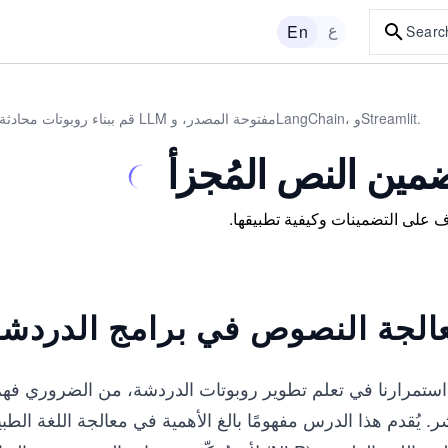
ع
En
Searc
قم ببناء روبوتات محادثة تعمل بالذكاء الاصطناعي باستخدام مكتبات LLM مفتوحة المصدر، وLangChain، وStreamlit.
مين النص المُجزأ
 على التضمينات وكيفية تطبيقها.
الجة النصوص في برامج الدردشة 
ستمرارنا في تعلم تطوير روبوتات الدردشة، من الضروري فهم ك
. يُقدم هذا الدرس مفهومًا بالغ الأهمية في معالجة اللغة الطبيعية (NLP)، وهو التضمين