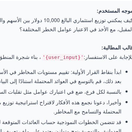
وجه المستخدم:
كيف يمكنني توزيع استثماري البال
لمقبل، مع الأخذ في الاعتبار عوامل الخطر المختلفة؟
الب المطالبة:
لإجابة على الاستفسار:
، بناء شجرة المنطق
'{user_input}'
ابدأ بنقاط القرار الأولية: تقييم مستويات المخاطر في ال
بعد ذلك، قم بالتوسع في العوائد المحتملة استنادًا إلى البيا
بالنسبة لكل فرع، ضع في اعتبارك عوامل مثل تقلبات الس
وأخيرا، دعونا نجمع هذه الأفكار لاقتراح استراتيجية توزيع 
المحتملة والتسامح مع المخاطر.
قد تتضمن الخطوات النموذجية حساب العائدات المتوقعة للت
العدوانية، والتوصية بنهج متوازن يعتمد على ملف تعريف 