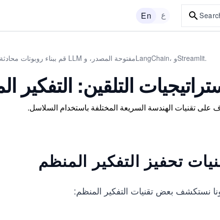
ع
En
Searc
قم ببناء روبوتات محادثة تعمل بالذكاء الاصطناعي باستخدام مكتبات LLM مفتوحة المصدر، وLangChain، وStreamlit.
تراتيجيات التلقين: التفكير ا
 على تقنيات الهندسة السريعة المختلفة باستخدام السلاسل.
نيات تحفيز التفكير المنظم
نا نستكشف بعض تقنيات التفكير المنظم: