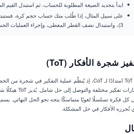
ابدأ بتحديد الصيغة المطلوبة للحساب، ثم استبدل القيم الم
3)، واستبدال نصف القطر المعطى، وإجراء العمليات الحسابية للعثور على الحجم.
يز شجرة الأفكار (ToT)
يُعدّ ToT امتدادًا لـ CoT، إذ يُنظّم عملية التفكير
تفكير مختلفة والتوصل إلى حل شامل. يُدير ToT هيكلًا شجريًا من خطوات التفكير الوسيطة تُعرف باسم
ّل كل فكرة تسلسلًا لغويًا متماسكًا يتجه نحو الحل النهائي. يسمح
 تُحرزه الأفكار في حل المشكلة.
ال