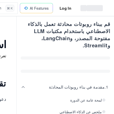
Log In
h
AI Features
⌘ K
قم ببناء روبوتات محادثة تعمل بالذكاء
الاصطناعي باستخدام مكتبات LLM
مفتوحة المصدر، وLangChain،
اس
وStreamlit.
تعرف
تق
1
.
مقدمة في بناء روبوتات المحادثة
دعو
لمحة عامة عن الدورة
ملخص عن الذكاء الاصطناعي