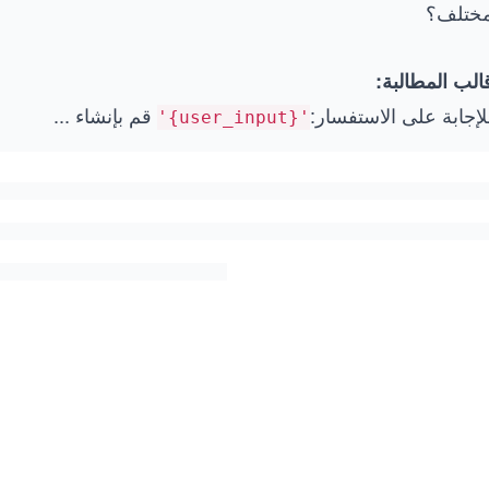
ختلف؟
الب المطالبة:
لإجابة على الاستفسار:
قم بإنشاء
...
'{user_input}'