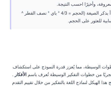
عروفة، وأخيرًا احسب النتيجة.
على سبيل المثال، إذا طُلب منك حساب حجم كرة، فستبدأ بذكر الصيغة (الحجم = 4/3 * باي * نصف القطر ^
 في شجرة من الخطوات الوسيطة، مما يُعزز قدرة النموذج على استكشاف
.
الأفكار
 هذا الهيكل لنماذج اللغة بالتفكير من خلال تقييم التقدم