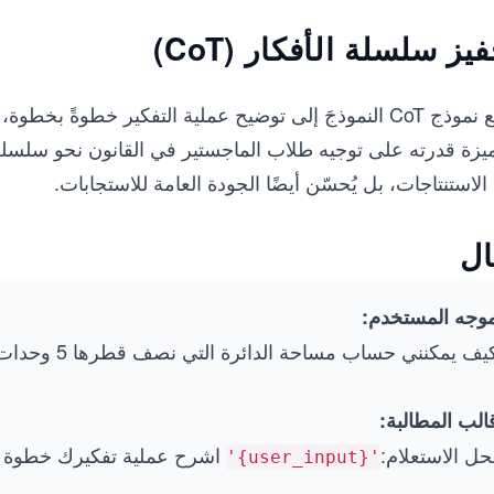
يز سلسلة الأفكار (CoT)
يدفع نموذج CoT النموذجَ إلى توضيح عملية التفكير خطوةً
يزة قدرته على توجيه طلاب الماجستير في القانون نحو سلسلة 
الاستنتاجات، بل يُحسّن أيضًا الجودة العامة للاستجابات.
ال
وجه المستخدم:
يف يمكنني حساب مساحة الدائرة التي نصف قطرها 5 وحدات؟
الب المطالبة:
حل الاستعلام:
اشرح عملية تفكيرك خطوة 
'{user_input}'