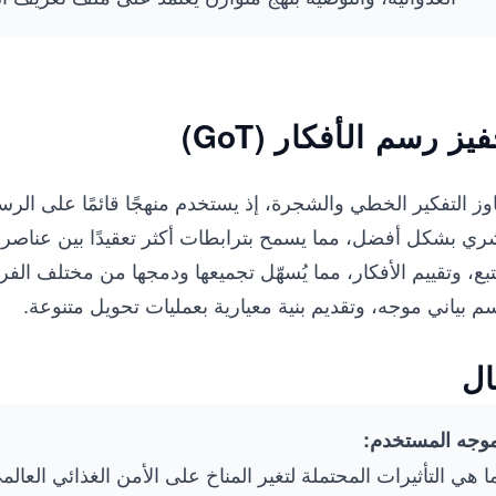
يز رسم الأفكار (GoT)
وز التفكير الخطي والشجرة، إذ يستخدم منهجًا قائمًا على الرسوم
ري بشكل أفضل، مما يسمح بترابطات أكثر تعقيدًا بين عناصر التف
تبع، وتقييم الأفكار، مما يُسهّل تجميعها ودمجها من مختلف ال
 بياني موجه، وتقديم بنية معيارية بعمليات تحويل متنوعة.
ال
وجه المستخدم:
ا هي التأثيرات المحتملة لتغير المناخ على الأمن الغذائي العال