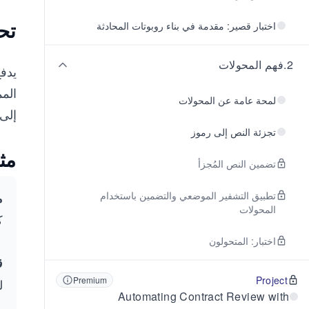
تحف
اختبار قصير: مقدمة في بناء روبوتات المحادثة
2
.
فهم المحولات
المم
لمحة عامة عن المحولات
إلى 
تجزئة النص إلى رموز
مث
تضمين النص المُجزأ
تطبيق التشفير الموضعي والتضمين باستخدام
م
المحولات
ك
اختبار: المتحولون
ق
Project
Premium
ل
Automating Contract Review with