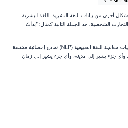
NLP: An inters
ل النصوص والكلام وأشكال أخرى من بيانات اللغة البشرية. اللغة البشرية
لتجارب الشخصية. خذ الجملة التالية كمثال: "بدأتُ
تحتوي العبارة على إشارة إلى شخص، وموقع، وزمان. تستخدم تقنيات معالجة اللغة الطبيعية (NLP) نماذج إحصائية مختلفة
وأي جزء يشير إلى مدينة، وأي جزء يشير إلى زمان.