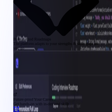
Personalized Roadmaps
The platform adapts to your strengths & skills gaps as
you go
Future-proof Your Career
Get hands-on with in-demand skills