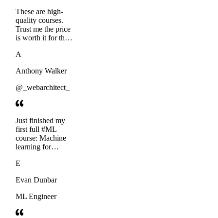
These are high-
quality courses.
Trust me the price
is worth it for the
content quality.
A
Educative came at
the right time in
Anthony Walker
my career. I'm
understanding
@_webarchitect_
topics better than
with any book or
online video
tutorial I've done.
Just finished my
Truly made for
first full #ML
developers.
course: Machine
Thanks
learning for
Software
E
Engineers from
Educative, Inc. ...
Evan Dunbar
Highly
recommend!
ML Engineer