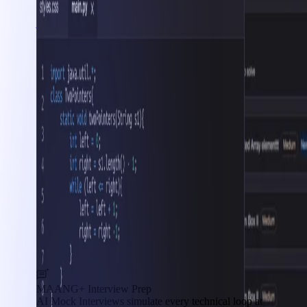
Interview Prep
MAANG+ Interview Prep
AI Mock Interviews simulate every technical loop at