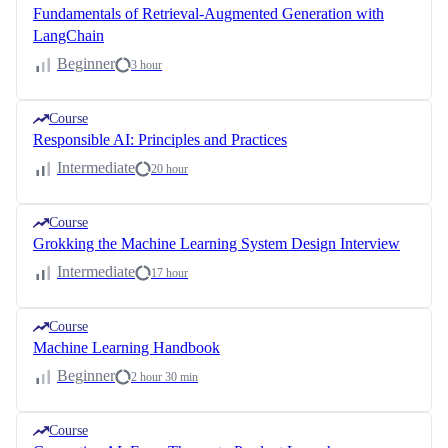
Fundamentals of Retrieval-Augmented Generation with
LangChain
Beginner
3 hour
Course
Responsible AI: Principles and Practices
Intermediate
20 hour
Course
Grokking the Machine Learning System Design Interview
Intermediate
17 hour
Course
Machine Learning Handbook
Beginner
2 hour 30 min
Course