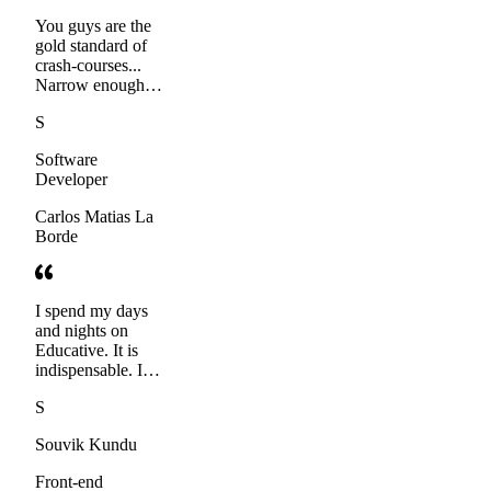
You guys are the
gold standard of
crash-courses...
Narrow enough
that it doesn't need
S
years of study or a
full blown book to
Software
get the gist, but
Developer
broad enough that
an afternoon of
Carlos Matias La
Googling doesn't
Borde
cut it.
I spend my days
and nights on
Educative. It is
indispensable. It is
such a unique and
S
reader-friendly
site
Souvik Kundu
Front-end