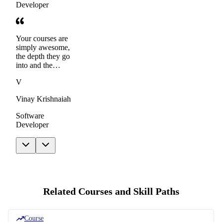
Developer
Your courses are
simply awesome,
the depth they go
into and the
breadth of
V
coverage is so
good that I don't
Vinay Krishnaiah
have to refer to 10
different websites
Software
looking for
Developer
interview topics
and content.
Related Courses and Skill Paths
Course